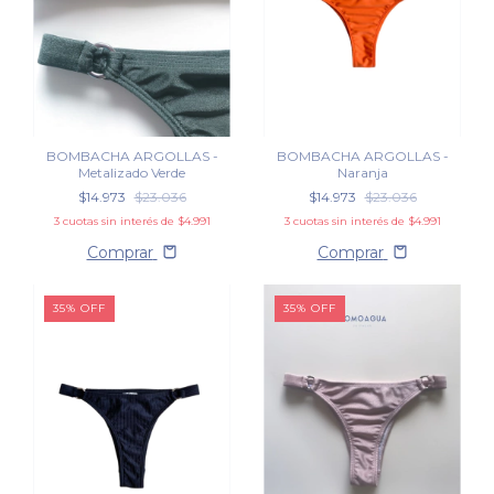
BOMBACHA ARGOLLAS -
BOMBACHA ARGOLLAS -
Metalizado Verde
Naranja
$14.973
$23.036
$14.973
$23.036
3
cuotas sin interés de
$4.991
3
cuotas sin interés de
$4.991
Comprar
Comprar
35
%
OFF
35
%
OFF