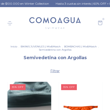
 de $100.000 en Winter Collection
Hasta 3 cuotas sin interés | 60% OFF + En
0
Inicio
.
BIKINIS JUVENILES | Mix&Match
.
BOMBACHAS | Mix&Match
.
Semivedetina con Argollas
Semivedetina con Argollas
Filtrar
35
%
OFF
35
%
OFF