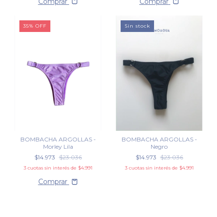
Comprar
Comprar
35
%
OFF
Sin stock
BOMBACHA ARGOLLAS -
BOMBACHA ARGOLLAS -
Morley Lila
Negro
$14.973
$23.036
$14.973
$23.036
3
cuotas sin interés de
$4.991
3
cuotas sin interés de
$4.991
Comprar