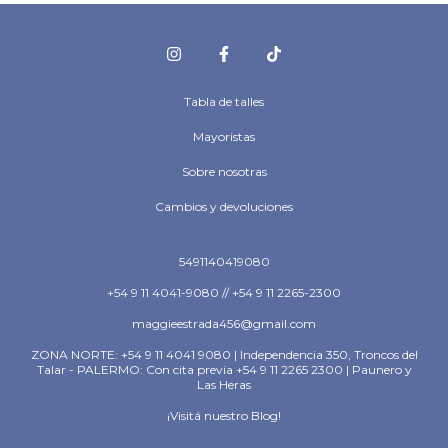
Tabla de talles
Mayoristas
Sobre nosotras
Cambios y devoluciones
5491140419080
+54 9 11 4041-9080 // +54 9 11 2265-2300
maggieestrada456@gmail.com
ZONA NORTE: +54 9 11 4041 9080 | Independencia 350, Troncos del
Talar - PALERMO: Con cita previa +54 9 11 2265 2300 | Paunero y
Las Heras
¡Visitá nuestro Blog!