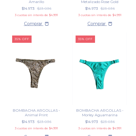
Metalizado Rose Gold
Amarillo
$14.973
$23.036
$14.973
$23.036
3
cuotas sin interés de
$4.991
3
cuotas sin interés de
$4.991
Comprar
Comprar
35
%
OFF
35
%
OFF
BOMBACHA ARGOLLAS -
BOMBACHA ARGOLLAS -
Animal Print
Morley Aguamarina
$14.973
$23.036
$14.973
$23.036
3
cuotas sin interés de
$4.991
3
cuotas sin interés de
$4.991