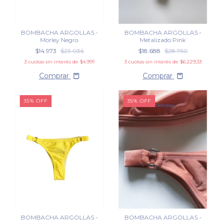
BOMBACHA ARGOLLAS -
BOMBACHA ARGOLLAS -
Morley Negro
Metalizado Pink
$14.973
$23.036
$18.688
$28.750
3
cuotas sin interés de
$4.991
3
cuotas sin interés de
$6.229,33
Comprar
Comprar
35
%
OFF
35
%
OFF
BOMBACHA ARGOLLAS -
BOMBACHA ARGOLLAS -