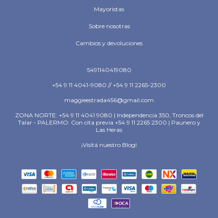
Mayoristas
Sobre nosotras
Cambios y devoluciones
5491140419080
+54 9 11 4041-9080 // +54 9 11 2265-2300
maggieestrada456@gmail.com
ZONA NORTE: +54 9 11 4041 9080 | Independencia 350, Troncos del
Talar - PALERMO: Con cita previa +54 9 11 2265 2300 | Paunero y
Las Heras
¡Visitá nuestro Blog!