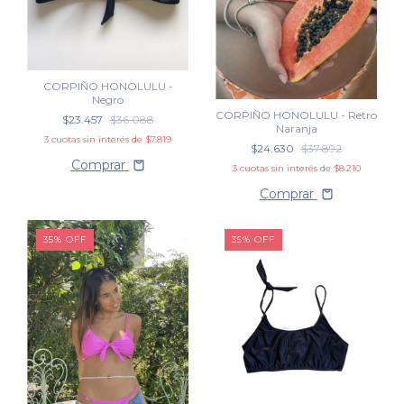
CORPIÑO HONOLULU -
Negro
CORPIÑO HONOLULU - Retro
$23.457
$36.088
Naranja
3
cuotas sin interés de
$7.819
$24.630
$37.892
Comprar
3
cuotas sin interés de
$8.210
Comprar
35
%
OFF
35
%
OFF